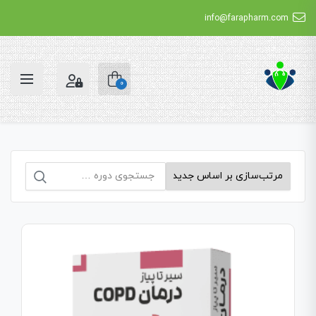
info@farapharm.com
0
جستجو
برای: