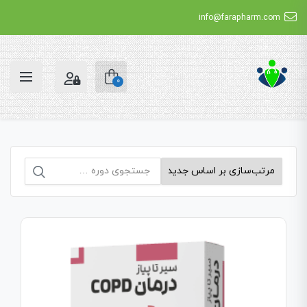
info@farapharm.com
0
جستجو
برای: