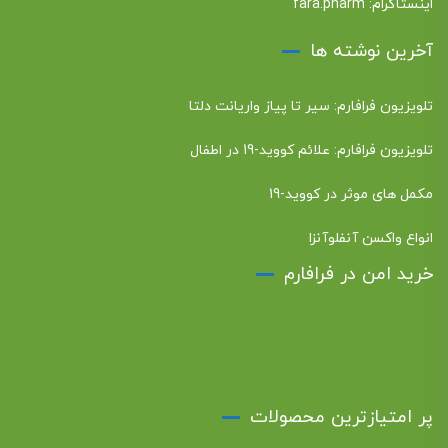
اینستاگرام:
fara.pharm
آخرین نوشته ها
تلویزیون فرافارم: سیر تا پیاز واریانت دلتا
تلویزیون فرافارم: علائم کووید-19 در اطفال
مکمل های موثر در کووید-19
انواع واکسن آنفلوآنزا
خرید امن در فرافارم
پر امتیازترین محصولات