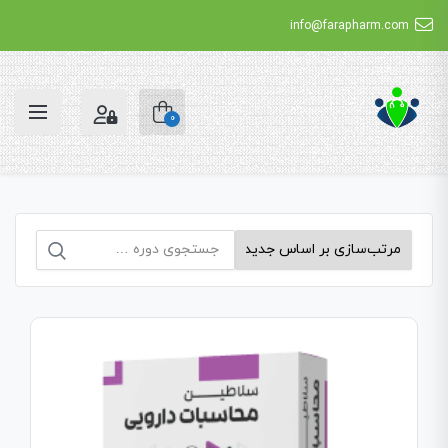
info@farapharm.com
0
جستجو
برای: