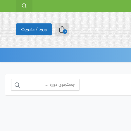
ورود / عضویت
0
جستجو
برای: