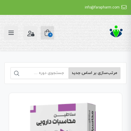
info@farapharm.com
0
جستجو
برای: