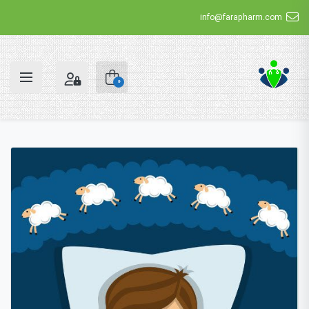
info@farapharm.com
0