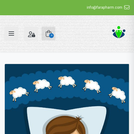
info@farapharm.com
0