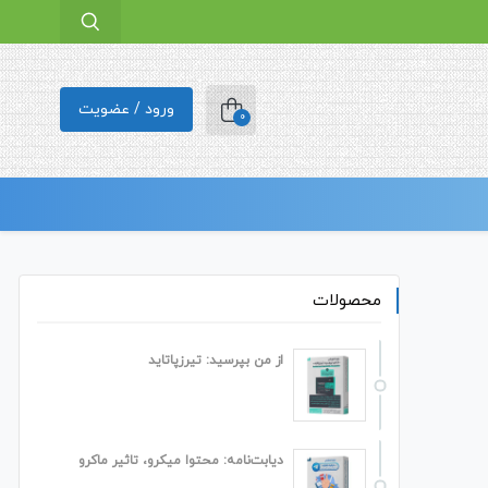
ورود / عضویت
0
محصولات
از من بپرسید: تیرزپاتاید
دیابت‌نامه: محتوا میکرو، تاثیر ماکرو