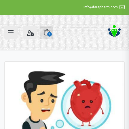
info@farapharm.com
0