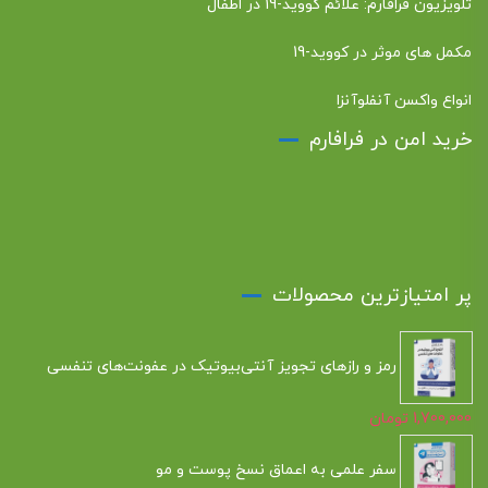
تلویزیون فرافارم: علائم کووید-19 در اطفال
مکمل های موثر در کووید-19
انواع واکسن آنفلوآنزا
خرید امن در فرافارم
پر امتیازترین محصولات
رمز و رازهای تجویز آنتی‌بیوتیک در عفونت‌های تنفسی
1,700,000
تومان
سفر علمی به اعماق نسخ پوست و مو