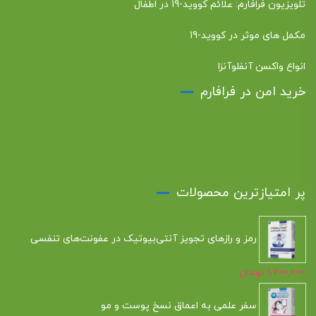
تلویزیون فرافارم: علائم کووید-19 در اطفال
مکمل های موثر در کووید-19
انواع واکسن آنفلوآنزا
خرید امن در فرافارم
پر امتیازترین محصولات
رمز و رازهای تجویز آنتی‌بیوتیک در عفونت‌های تنفسی
1,700,000
تومان
سفر علمی به اعماق نسخ پوست و مو