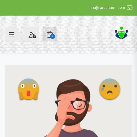
info@farapharm.com
0