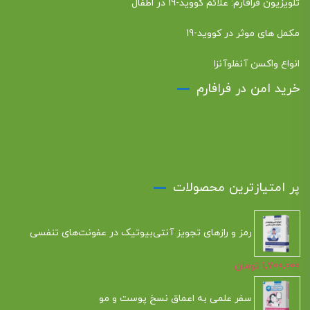
تلویزیون فرافارم: علائم کووید-19 در اطفال
مکمل های موثر در کووید-19
انواع واکسن آنفلوآنزا
خرید امن در فرافارم
پر امتیازترین محصولات
رمز و رازهای تجویز آنتی‌بیوتیک در عفونت‌های تنفسی
1,700,000
تومان
سفر علمی به اعماق نسخ پوست و مو