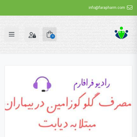
info@farapharm.com
0