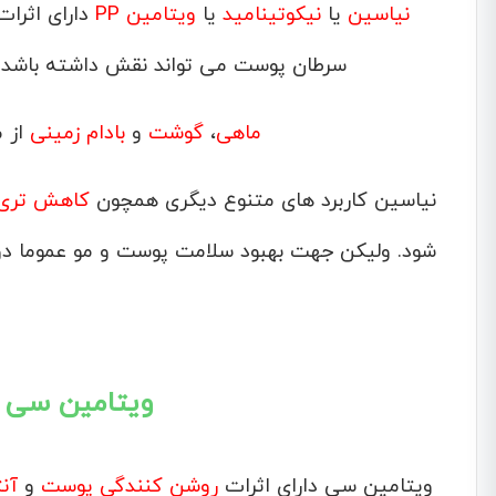
نیاسین
یا
نیکوتینامید
یا
ویتامین PP
دارای اثرات
سرطان پوست می تواند نقش داشته باشد. م
ماهی
،
گوشت
و
بادام زمینی
از م
نیاسین کاربرد های متنوع دیگری همچون
کاهش تری 
شود. ولیکن جهت بهبود سلامت پوست و مو عموما د
ویتامین سی (
ویتامین سی دارای اثرات
روشن کنندگی پوست
و
آن