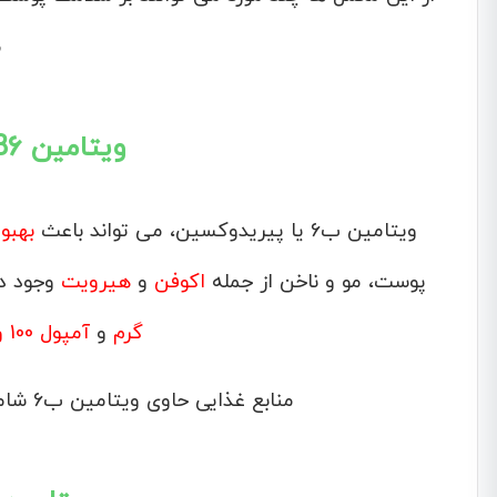
م
ویتامین B6 ( پیریدوکسین )
ویتامین ب6 یا پیریدوکسین، می تواند باعث
بهبو
پوست، مو و ناخن از جمله
اکوفن
و
هیرویت
وجود دارد. ویت
گرم
و
آمپول 100 و 300 میلی گرم
منابع غذایی حاوی ویتامین ب6 شامل