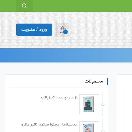
ورود / عضویت
0
محصولات
از من بپرسید: تیرزپاتاید
دیابت‌نامه: محتوا میکرو، تاثیر ماکرو