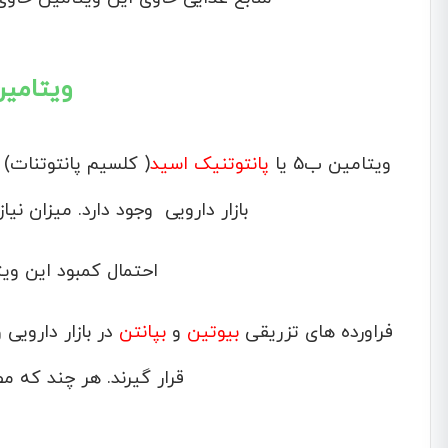
ویتامین B5 (بپا
ویتامین ب5 یا
پانتوتنیک اسید
( کلسیم پانتوتنات) 
بازار دارویی وجود دارد. میزان نیا
احتمال کمبود این وی
فراورده های تزریقی
بیوتین
و
بپانتن
در بازار داروی
قرار گیرند. هر چند که م