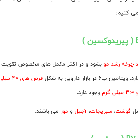
ی کنیم:
د چرخه رشد مو
بشود و در اکثر مکمل های مخصوص تقویت
امین ب6 در بازار دارویی به شکل
قرص های 40 میل
وجود دارد.
گوشت
،
سبزیجات
،
آجیل
و
موز
می باشند.