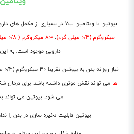
ویتامین B7 ( بیوتین 
بیوتین یا ویتامین ب7 در بسیاری از مکمل های دارویی وجود دارد. خودش نیز به صورت یک فراورده با دوزهای
میکروگرم (0/3 میلی گرم)
،
800 میکروگرم ( 0/8 میلی گرم)
دارویی موجود است. به این
نیاز روزانه بدن به بیوتین تقریبا 30 میکروگرم (0/3 میلی گرم می باشد). بیوتین در بهبود و
ها
می تواند نقش موثری داشته باشد. برای درمان ش
می شود. بیوتین می تواند ب
بیوتین قابلیت ذخیره سازی در بدن را ندار
منابع غذایی حاوی این ویتامین حاو