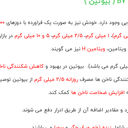
)
00
،
1 میلی گرم
،
2/5 میلی گرم
،
5 و 10 میلی گرم
در بازار
 ویتامین،
ویتامین H
نیز می گویند.
کاهش شکنندگی ناخ
کنندگی ناخن ها مصرف
روزانه 2/5 میلی گرم
از بیوتین توصی
ه
افزایش ضخامت ناخن ها
کمک کند.
د و مقادیر اضافه آن از طریق ادرار دفع می شوند.
ی شامل
زرده تخم مرغ
،
جگر
و
سویا
می باشند.